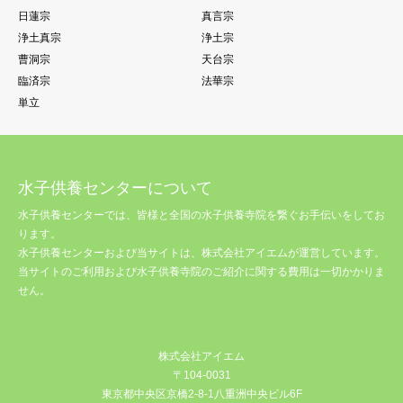
日蓮宗
真言宗
浄土真宗
浄土宗
曹洞宗
天台宗
臨済宗
法華宗
単立
水子供養センターについて
水子供養センターでは、皆様と全国の水子供養寺院を繋ぐお手伝いをしてお
ります。
水子供養センターおよび当サイトは、株式会社アイエムが運営しています。
当サイトのご利用および水子供養寺院のご紹介に関する費用は一切かかりま
せん。
株式会社アイエム
〒104-0031
東京都中央区京橋2-8-1八重洲中央ビル6F