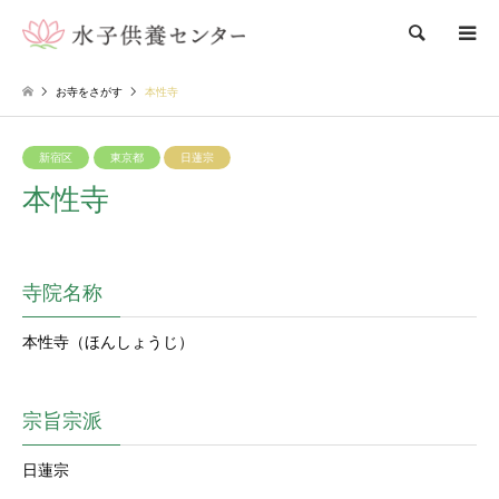
検索
お寺をさがす
本性寺
新宿区
東京都
日蓮宗
本性寺
寺院名称
本性寺（ほんしょうじ）
宗旨宗派
日蓮宗