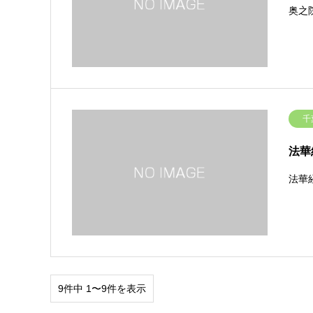
奥之
千
法華
法華
9件中 1〜9件を表示