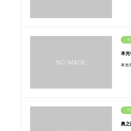
千
本光
本光
千
奥之