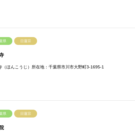
葉県
日蓮宗
寺
寺（ほんこうじ）所在地：千葉県市川市大野町3-1695-1
葉県
日蓮宗
院