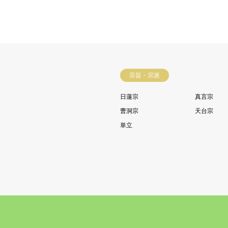
宗旨・宗派
日蓮宗
真言宗
曹洞宗
天台宗
単立