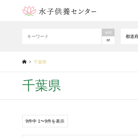
and
都道
or
千葉県
千葉県
9件中 1〜9件を表示