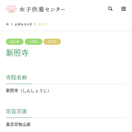
検索
お寺をさがす
新照寺
東京都
大田区
真言宗
新照寺
寺院名称
新照寺（しんしょうじ）
宗旨宗派
真言宗智山派