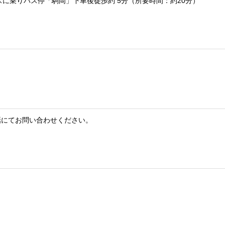
に乗りバス停「駒岡」下車後徒歩約 5分（所要時間：約20分）
話にてお問い合わせください。