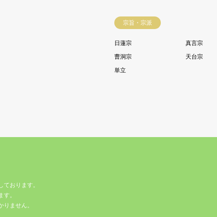
宗旨・宗派
日蓮宗
真言宗
曹洞宗
天台宗
単立
しております。
ます。
かりません。