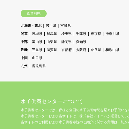
都道府県
北海道・東北
岩手県
宮城県
関東
茨城県
群馬県
埼玉県
千葉県
東京都
神奈川県
中部
富山県
山梨県
静岡県
愛知県
近畿
三重県
滋賀県
京都府
大阪府
奈良県
和歌山県
中国
山口県
九州
鹿児島県
水子供養センターについて
水子供養センターでは、皆様と全国の水子供養寺院を繋ぐお手伝いを
水子供養センターおよび当サイトは、株式会社アイエムが運営してい
当サイトのご利用および水子供養寺院のご紹介に関する費用は一切か