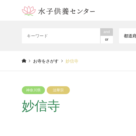
and
都道
or
お寺をさがす
妙信寺
神奈川県
法華宗
妙信寺