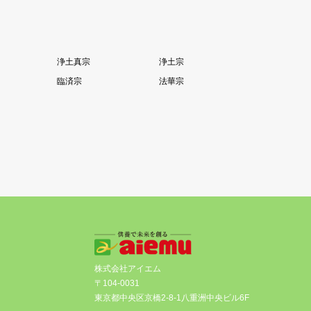
浄土真宗
浄土宗
臨済宗
法華宗
株式会社アイエム
〒104-0031
東京都中央区京橋2-8-1八重洲中央ビル6F