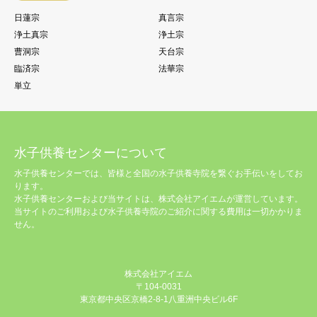
日蓮宗
真言宗
浄土真宗
浄土宗
曹洞宗
天台宗
臨済宗
法華宗
単立
水子供養センターについて
水子供養センターでは、皆様と全国の水子供養寺院を繋ぐお手伝いをしてお
ります。
水子供養センターおよび当サイトは、株式会社アイエムが運営しています。
当サイトのご利用および水子供養寺院のご紹介に関する費用は一切かかりま
せん。
株式会社アイエム
〒104-0031
東京都中央区京橋2-8-1八重洲中央ビル6F