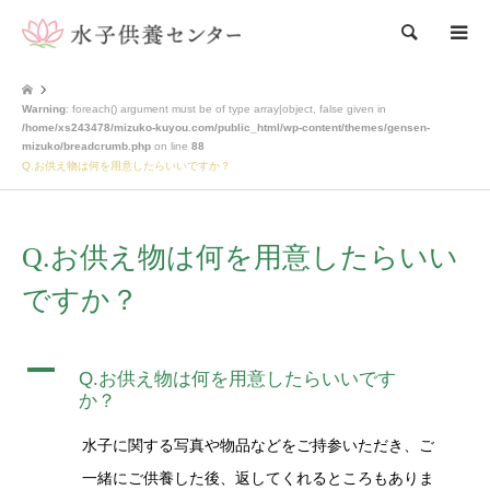
検索
Warning
: foreach() argument must be of type array|object, false given in
/home/xs243478/mizuko-kuyou.com/public_html/wp-content/themes/gensen-
mizuko/breadcrumb.php
on line
88
Q.お供え物は何を用意したらいいですか？
Q.お供え物は何を用意したらいい
ですか？
A
Q.お供え物は何を用意したらいいです
か？
水子に関する写真や物品などをご持参いただき、ご
一緒にご供養した後、返してくれるところもありま